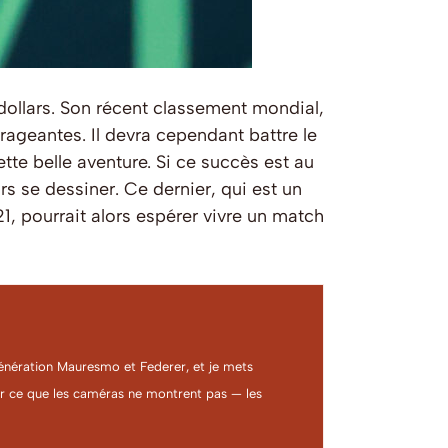
dollars. Son récent classement mondial,
rageantes. Il devra cependant battre le
tte belle aventure. Si ce succès est au
s se dessiner. Ce dernier, qui est un
, pourrait alors espérer vivre un match
a génération Mauresmo et Federer, et je mets
ter ce que les caméras ne montrent pas — les