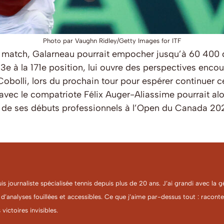
Photo par Vaughn Ridley/Getty Images for ITF
n match, Galarneau pourrait empocher jusqu’à 60 400 
3e à la 171e position, lui ouvre des perspectives encou
Cobolli, lors du prochain tour pour espérer continuer ce
vec le compatriote Félix Auger-Aliassime pourrait alor
 de ses débuts professionnels à l’Open du Canada 2021
uis journaliste spécialisée tennis depuis plus de 20 ans. J’ai grandi avec l
 d’analyses fouillées et accessibles. Ce que j’aime par-dessus tout : racon
 victoires invisibles.