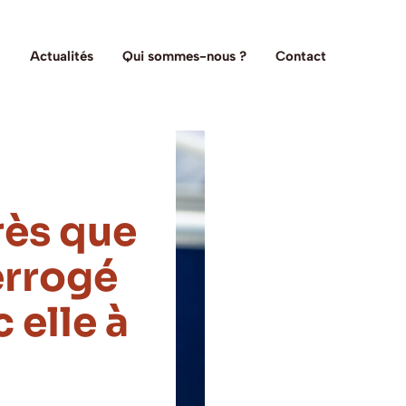
Actualités
Qui sommes-nous ?
Contact
rès que
errogé
 elle à