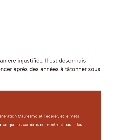
ère injustifiée. Il est désormais
encer après des années à tâtonner sous
a génération Mauresmo et Federer, et je mets
ter ce que les caméras ne montrent pas — les