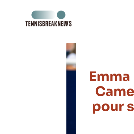
Aller
au
contenu
Emma R
Camer
pour s