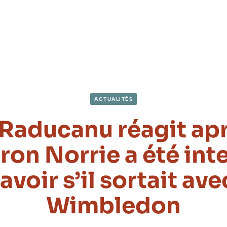
ACTUALITÉS
aducanu réagit ap
on Norrie a été int
avoir s’il sortait avec
Wimbledon