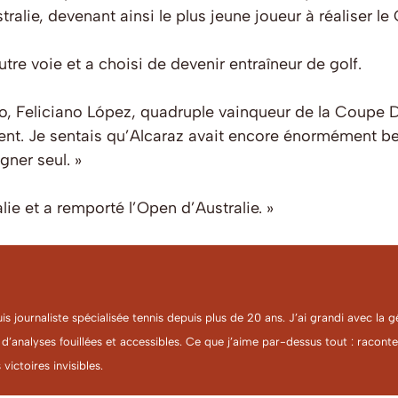
lie, devenant ainsi le plus jeune joueur à réaliser le
tre voie et a choisi de devenir entraîneur de golf.
to, Feliciano López, quadruple vainqueur de la Coupe D
uement. Je sentais qu’Alcaraz avait encore énormément be
gner seul. »
alie et a remporté l’Open d’Australie. »
uis journaliste spécialisée tennis depuis plus de 20 ans. J’ai grandi avec l
 d’analyses fouillées et accessibles. Ce que j’aime par-dessus tout : racon
 victoires invisibles.