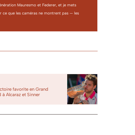
a génération Mauresmo et Federer, et je mets
ter ce que les caméras ne montrent pas — les
toire favorite en Grand
 à Alcaraz et Sinner