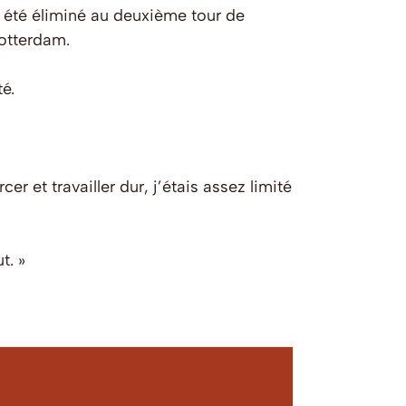
r été éliminé au deuxième tour de
Rotterdam.
é.
cer et travailler dur, j’étais assez limité
t. »