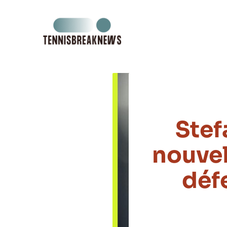
Aller
au
contenu
Stef
nouvel
déf