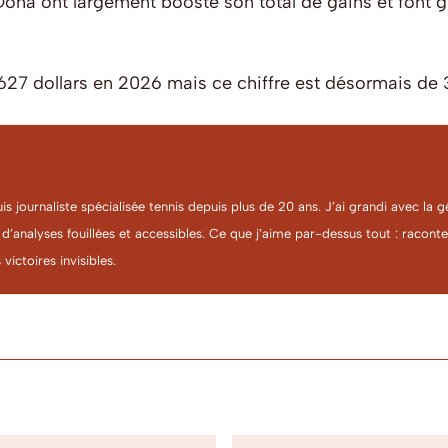
oha ont largement boosté son total de gains et font gr
627 dollars en 2026 mais ce chiffre est désormais de 
uis journaliste spécialisée tennis depuis plus de 20 ans. J’ai grandi avec l
 d’analyses fouillées et accessibles. Ce que j’aime par-dessus tout : racon
 victoires invisibles.