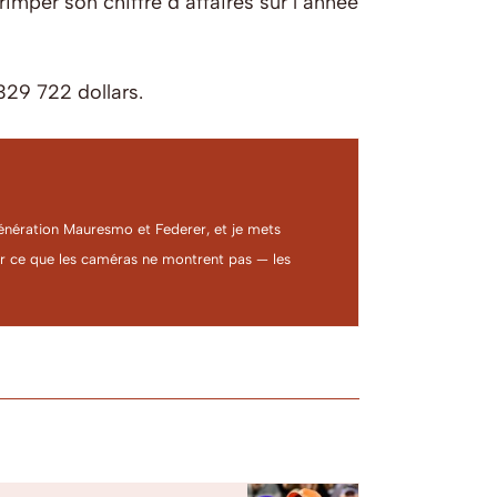
imper son chiffre d’affaires sur l’année
329 722 dollars.
a génération Mauresmo et Federer, et je mets
ter ce que les caméras ne montrent pas — les