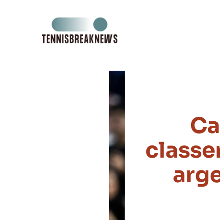
Aller
au
contenu
Ca
classe
arge