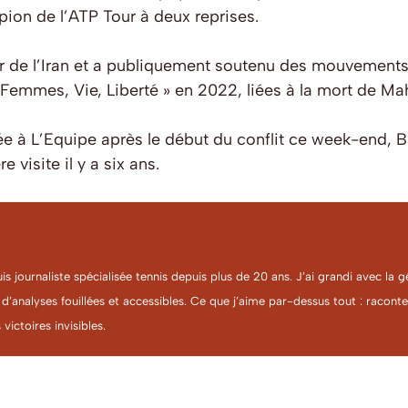
pion de l’ATP Tour à deux reprises.
 de l’Iran et a publiquement soutenu des mouvements 
« Femmes, Vie, Liberté » en 2022, liées à la mort de M
ée à
L’Equipe
après le début du conflit ce week-end, Ba
 visite il y a six ans.
uis journaliste spécialisée tennis depuis plus de 20 ans. J’ai grandi avec l
 d’analyses fouillées et accessibles. Ce que j’aime par-dessus tout : racon
 victoires invisibles.