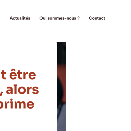
Actualités
Qui sommes-nous ?
Contact
t être
, alors
xprime