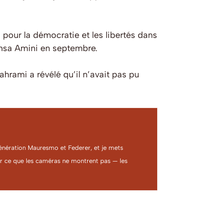
pour la démocratie et les libertés dans
ahsa Amini en septembre.
hrami a révélé qu’il n’avait pas pu
a génération Mauresmo et Federer, et je mets
ter ce que les caméras ne montrent pas — les