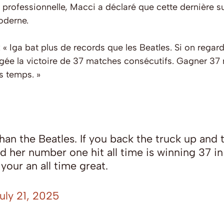
 professionnelle, Macci a déclaré que cette dernière s
oderne.
: «
Iga bat plus de records que les Beatles. Si on regarde
ée la victoire de 37 matches consécutifs. Gagner 37 
es temps.
»
an the Beatles. If you back the truck up and t
d her number one hit all time is winning 37 in
our an all time great.
uly 21, 2025