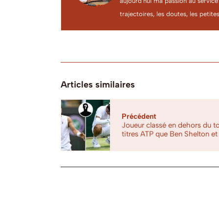
aujourd’hui ma passion au service
trajectoires, les doutes, les petites
Articles similaires
Précédent
Joueur classé en dehors du to
titres ATP que Ben Shelton et