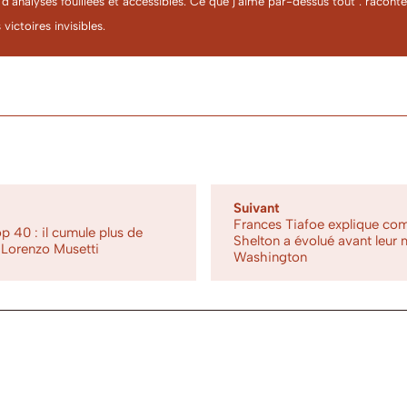
 d’analyses fouillées et accessibles. Ce que j’aime par-dessus tout : racon
 victoires invisibles.
Suivant
Frances Tiafoe explique com
p 40 : il cumule plus de
Shelton a évolué avant leur
 Lorenzo Musetti
Washington