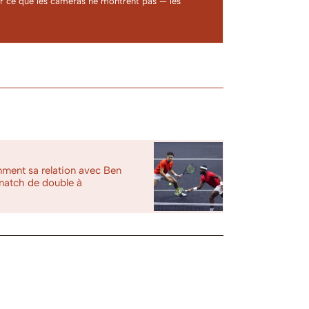
ter ce que les caméras ne montrent pas — les
ment sa relation avec Ben
 match de double à