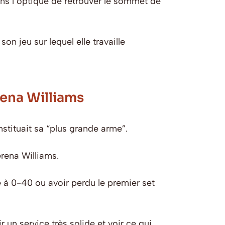
dans l’optique de retrouver le sommet de
n jeu sur lequel elle travaille
rena Williams
nstituait sa “plus grande arme”.
erena Williams.
e à 0-40 ou avoir perdu le premier set
 un service très solide et voir ce qui