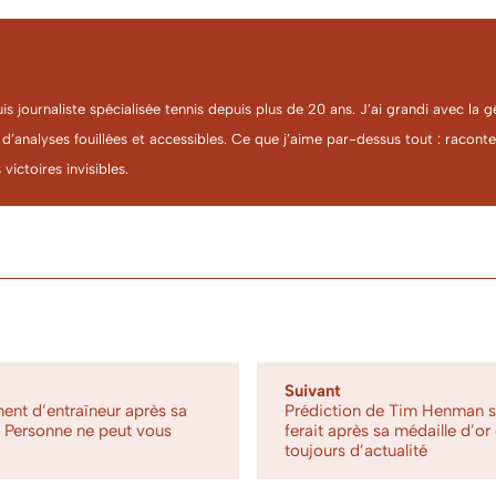
uis journaliste spécialisée tennis depuis plus de 20 ans. J’ai grandi avec l
 d’analyses fouillées et accessibles. Ce que j’aime par-dessus tout : racon
 victoires invisibles.
Suivant
ent d’entraîneur après sa
Prédiction de Tim Henman s
« Personne ne peut vous
ferait après sa médaille d’or
toujours d’actualité