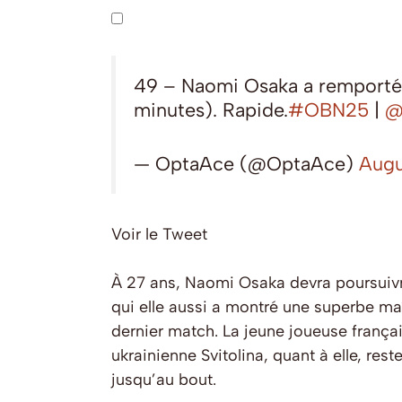
49 – Naomi Osaka a remporté 
minutes). Rapide.
#OBN25
|
@
— OptaAce (@OptaAce)
Augu
Voir le Tweet
À 27 ans, Naomi Osaka devra poursuivre 
qui elle aussi a montré une superbe maî
dernier match. La jeune joueuse frança
ukrainienne Svitolina, quant à elle, re
jusqu’au bout.