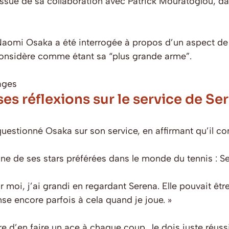
 l’issue de sa collaboration avec Patrick Mouratoglou, 
Naomi Osaka a été interrogée à propos d’un aspect de so
e considère comme étant sa “plus grande arme”.
ages
s réflexions sur le service de Se
questionné Osaka sur son service, en affirmant qu’il co
une de ses stars préférées dans le monde du tennis : S
r moi, j’ai grandi en regardant Serena. Elle pouvait êtr
nse encore parfois à cela quand je joue. »
re d’en faire un ace à chaque coup. Je dois juste réussir