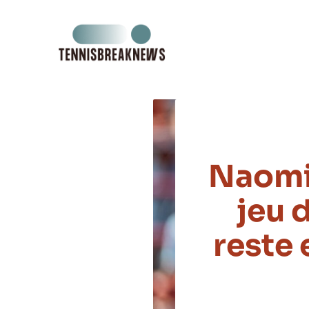
Aller
au
contenu
Naomi 
jeu 
reste 