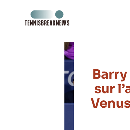
Aller
au
contenu
Barry
sur l
Venus