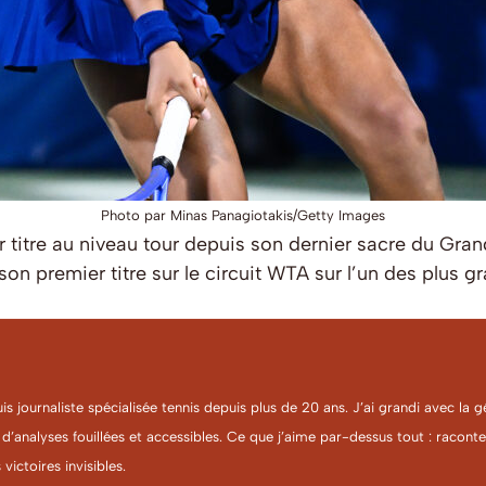
Photo par Minas Panagiotakis/Getty Images
titre au niveau tour depuis son dernier sacre du Gran
premier titre sur le circuit WTA sur l’un des plus gran
uis journaliste spécialisée tennis depuis plus de 20 ans. J’ai grandi avec l
 d’analyses fouillées et accessibles. Ce que j’aime par-dessus tout : racon
 victoires invisibles.