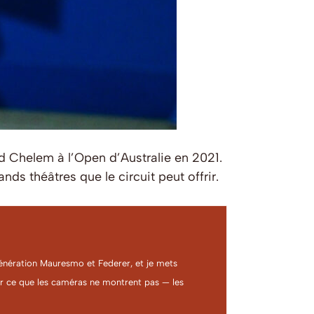
d Chelem à l’Open d’Australie en 2021.
ds théâtres que le circuit peut offrir.
a génération Mauresmo et Federer, et je mets
ter ce que les caméras ne montrent pas — les