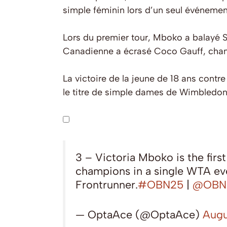
simple féminin lors d’un seul événeme
Lors du premier tour, Mboko a balayé So
Canadienne a écrasé Coco Gauff, cham
La victoire de la jeune de 18 ans contre
le titre de simple dames de Wimbledo
3 – Victoria Mboko is the fir
champions in a single WTA eve
Frontrunner.
#OBN25
|
@OBNm
— OptaAce (@OptaAce)
Augu