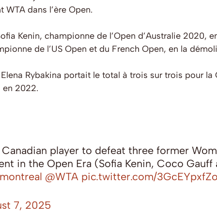
nt WTA dans l’ère Open.
fia Kenin, championne de l’Open d’Australie 2020, en 6
pionne de l’US Open et du French Open, en la démoli
 Elena Rybakina portait le total à trois sur trois pour
n en 2022.
st Canadian player to defeat three former Wo
nt in the Open Era (Sofia Kenin, Coco Gauff 
ontreal
@WTA
pic.twitter.com/3GcEYpxfZ
st 7, 2025