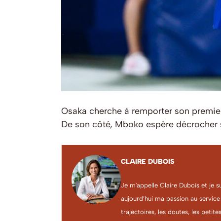
Osaka cherche à remporter son premier 
De son côté, Mboko espère décrocher son 
CLAIRE DUBOIS
Je m'appelle Claire Dubois et je s
aujourd’hui ma passion au service
trajectoires, les doutes, les petites