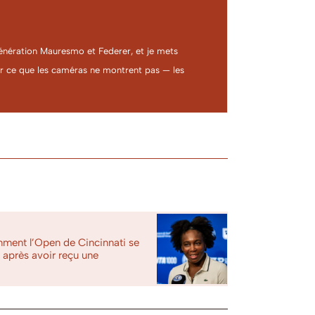
a génération Mauresmo et Federer, et je mets
ter ce que les caméras ne montrent pas — les
ment l’Open de Cincinnati se
 après avoir reçu une