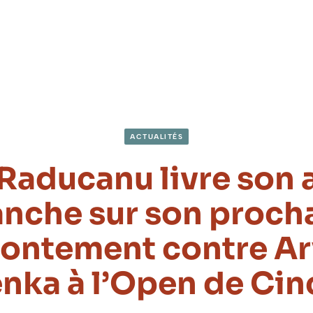
ACTUALITÉS
aducanu livre son 
anche sur son proch
rontement contre A
nka à l’Open de Cin