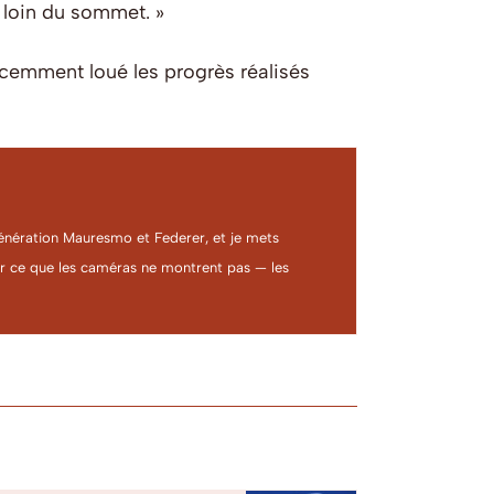
 loin du sommet. »
écemment loué les progrès réalisés
a génération Mauresmo et Federer, et je mets
ter ce que les caméras ne montrent pas — les