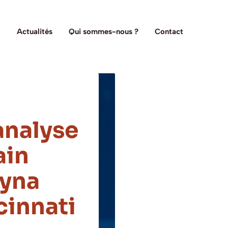
Actualités
Qui sommes-nous ?
Contact
analyse
ain
ryna
cinnati