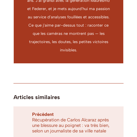
ans. J’ai grandi avec la génération Mauresmo
et Federer, et je mets aujourd’hui ma passion
au service d’analyses fouillées et accessibles.
Ce que j’aime par-dessus tout : raconter ce
que les caméras ne montrent pas — les
trajectoires, les doutes, les petites victoires
invisibles.
Articles similaires
Précédent
Récupération de Carlos Alcaraz après
une blessure au poignet : va très bien,
selon un journaliste de sa ville natale