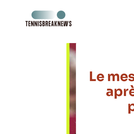
Aller
au
contenu
Le mes
aprè