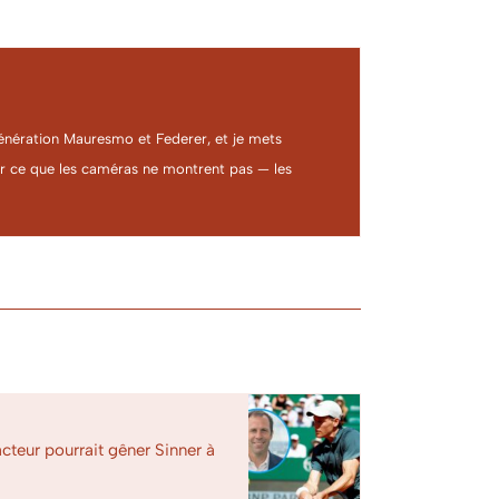
a génération Mauresmo et Federer, et je mets
ter ce que les caméras ne montrent pas — les
acteur pourrait gêner Sinner à