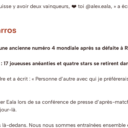
puisse y avoir deux vainqueurs, ❤️ toi @alex.eala, » a é
arros
d’une ancienne numéro 4 mondiale après sa défaite à
 17 joueuses anéanties et quatre stars se retirent d
re et a écrit : « Personne d’autre avec qui je préférera
onter Eala lors de sa conférence de presse d’après-matc
jour-là.
rets là-dedans. Nous nous sommes entraînées ensembl