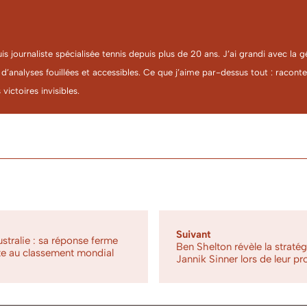
uis journaliste spécialisée tennis depuis plus de 20 ans. J’ai grandi avec l
 d’analyses fouillées et accessibles. Ce que j’aime par-dessus tout : racon
 victoires invisibles.
Suivant
tralie : sa réponse ferme
Ben Shelton révèle la straté
te au classement mondial
Jannik Sinner lors de leur p