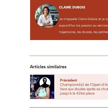
CLAIRE DUBOIS
Je m'appelle Claire Dubois et je s
aujourd’hui ma passion au service
trajectoires, les doutes, les petites
Articles similaires
Précédent
Championn(e) de l’Open d’Aus
face aux doutes après sa chu
jusqu’à la 426e place