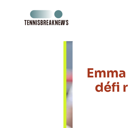
Aller
au
contenu
Emma 
défi 