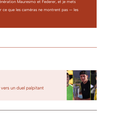
a génération Mauresmo et Federer, et je mets
ter ce que les caméras ne montrent pas — les
 vers un duel palpitant