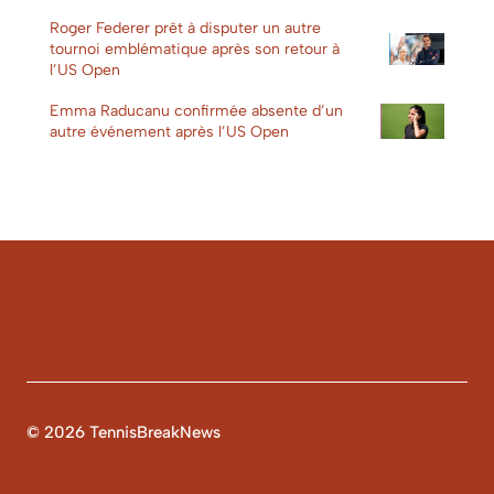
Roger Federer prêt à disputer un autre
tournoi emblématique après son retour à
l’US Open
Emma Raducanu confirmée absente d’un
autre événement après l’US Open
© 2026 TennisBreakNews