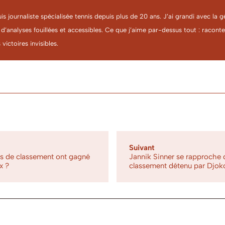
uis journaliste spécialisée tennis depuis plus de 20 ans. J’ai grandi avec l
 d’analyses fouillées et accessibles. Ce que j’aime par-dessus tout : racon
 victoires invisibles.
Suivant
ts de classement ont gagné
Jannik Sinner se rapproche 
x ?
classement détenu par Djok