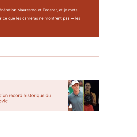
a génération Mauresmo et Federer, et je mets
ter ce que les caméras ne montrent pas — les
d’un record historique du
ovic