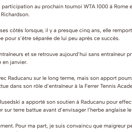
 participation au prochain tournoi WTA 1000 à Rome et,
Richardson.
à ses côtés lorsque, il y a presque cinq ans, elle remp
uée pour s’être séparée de lui peu après ce succès.
traîneurs et se retrouve aujourd’hui sans entraîneur p
 en janvier.
vec Raducanu sur le long terme, mais son apport pourrait
attue dans son rôle d’entraîneur à la Ferrer Tennis Acad
Rusedski a apporté son soutien à Raducanu pour effec
r sur terre battue avant d’envisager l’herbe anglaise l
mment. Pour ma part, je suis convaincu que maigreur p