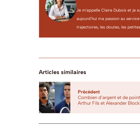
Je m'appelle Claire Dubois et je s
aujourd’hui ma passion au service
trajectoires, les doutes, les petites
Articles similaires
Précédent
Combien d’argent et de poin
Arthur Fils et Alexander Block