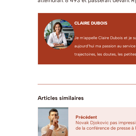
atteindrait 8 493 et passerait devant Ry
CLAIRE DUBOIS
Je m'appelle Claire Dubois et je s
aujourd’hui ma passion au service
trajectoires, les doutes, les petites
Articles similaires
Précédent
Novak Djokovic pas impressio
de la conférence de presse à