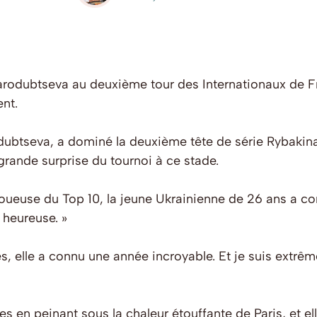
tarodubtseva au deuxième tour des Internationaux de F
nt.
ubtseva, a dominé la deuxième tête de série Rybakina 
grande surprise du tournoi à ce stade.
oueuse du Top 10, la jeune Ukrainienne de 26 ans a conf
 heureuse. »
es, elle a connu une année incroyable. Et je suis extr
 en peinant sous la chaleur étouffante de Paris, et el