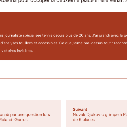
bakina pour occuper la deuxième place si elle venait à 
uis journaliste spécialisée tennis depuis plus de 20 ans. J’ai grandi avec l
 d’analyses fouillées et accessibles. Ce que j’aime par-dessus tout : racon
 victoires invisibles.
Suivant
nné par une question lors
Novak Djokovic grimpe à Ro
 Roland-Garros
de 5 places