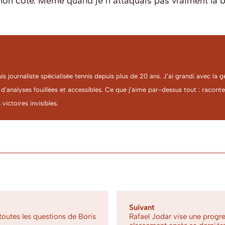
mon côté. Même quand je n’attaquais pas vraiment la ball
uis journaliste spécialisée tennis depuis plus de 20 ans. J’ai grandi avec l
 d’analyses fouillées et accessibles. Ce que j’aime par-dessus tout : racon
 victoires invisibles.
Suivant
outes les questions de Boris
Rafael Jodar vise une progre