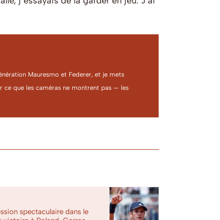
e, j’essayais de la garder en jeu. J’ai
a génération Mauresmo et Federer, et je mets
ter ce que les caméras ne montrent pas — les
ssion spectaculaire dans le